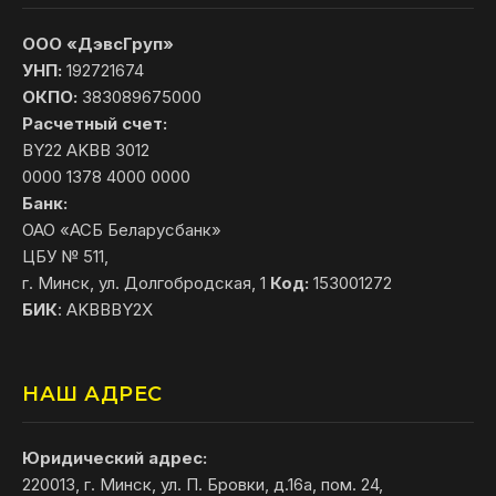
ООО «ДэвсГруп»
УНП:
192721674
ОКПО:
383089675000
Расчетный счет:
BY22 AKBB 3012
0000 1378 4000 0000
Банк:
ОАО «АСБ Беларусбанк»
ЦБУ № 511,
г. Минск, ул. Долгобродская, 1
Код:
153001272
БИК
: AKBBBY2X
НАШ АДРЕС
Юридический адрес:
220013, г. Минск, ул. П. Бровки, д.16а, пом. 24,