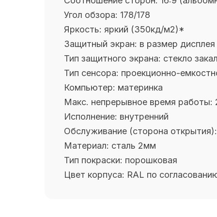
Соотношение сторон:
16:9 (альбом
Угол обзора:
178/178
Яркость:
яркий (350кд/м2)
*
Защитный экран:
в размер дисплея
Тип защитного экрана:
стекло
зака
Тип сенсора:
проекционно-емкостн
Компьютер:
материнка
Макс. непрерывное время работы:
Исполнение:
внутренний
Обслуживание (сторона открытия)
Материал:
сталь 2мм
Тип покраски:
порошковая
Цвет корпуса:
RAL по согласовани