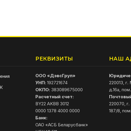
РЕКВИЗИТЫ
НАШ А
ООО «ДэвсГруп»
Юридичес
ения
УНП:
192721674
220013, г.
АК
ОКПО:
383089675000
д.16а, пом.
Расчетный счет:
Почтовый
BY22 AKBB 3012
220070, г.
0000 1378 4000 0000
187/8, пом
Банк:
ОАО «АСБ Беларусбанк»