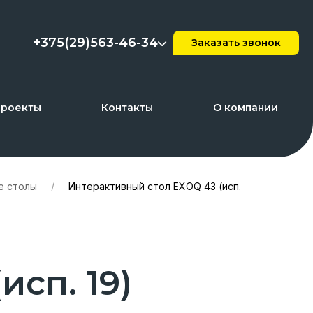
+375(29)563-46-34
Заказать звонок
проекты
Контакты
О компании
е столы
/
Интерактивный стол EXOQ 43 (исп.
сп. 19)