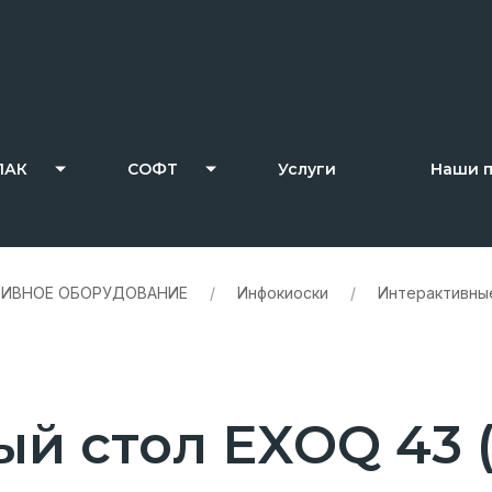
ПАК
СОФТ
Услуги
Наши 
ТИВНОЕ ОБОРУДОВАНИЕ
/
Инфокиоски
/
Интерактивны
й стол EXOQ 43 (и