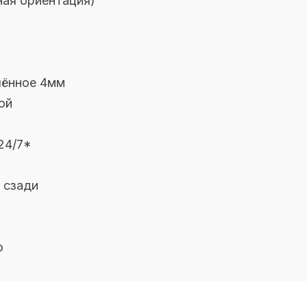
ная
ориентация)
лённое 4мм
ой
24/7
*
:
сзади
ю