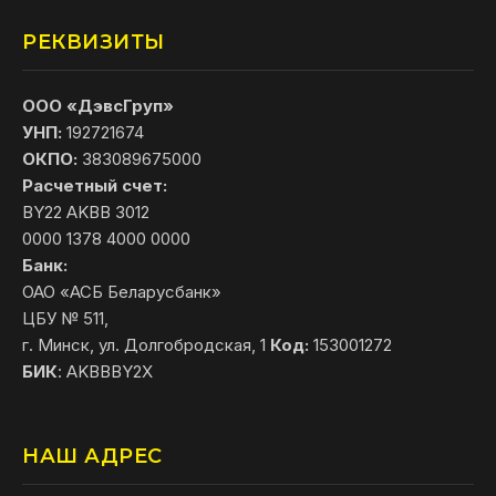
РЕКВИЗИТЫ
ООО «ДэвсГруп»
УНП:
192721674
ОКПО:
383089675000
Расчетный счет:
BY22 AKBB 3012
0000 1378 4000 0000
Банк:
ОАО «АСБ Беларусбанк»
ЦБУ № 511,
г. Минск, ул. Долгобродская, 1
Код:
153001272
БИК
: AKBBBY2X
НАШ АДРЕС