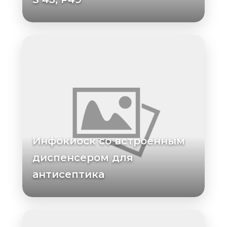
Инфокиоск со встроенным
диспенсером для
антисептика