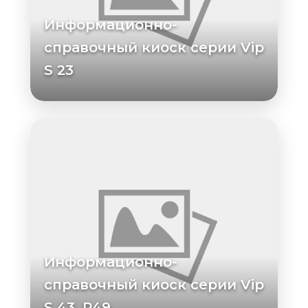
Информационно-
справочный киоск серии Vip
S 23
Информационно-
справочный киоск серии Vip
S 43, Р49