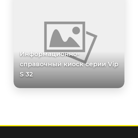
Информационно-
справочный киоск серии Vip
S 32