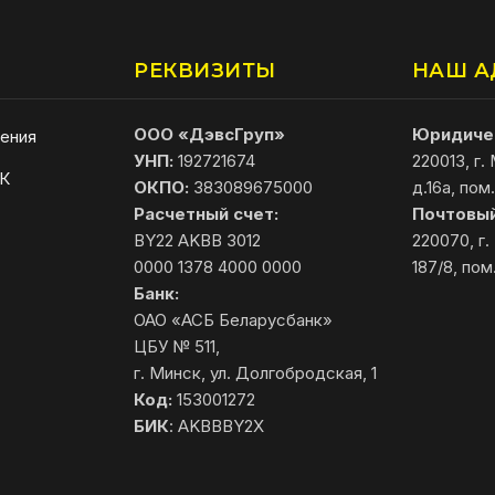
РЕКВИЗИТЫ
НАШ А
ООО «ДэвсГруп»
Юридичес
ения
УНП:
192721674
220013, г.
АК
ОКПО:
383089675000
д.16а, пом.
Расчетный счет:
Почтовый
BY22 AKBB 3012
220070, г.
0000 1378 4000 0000
187/8, пом
Банк:
ОАО «АСБ Беларусбанк»
ЦБУ № 511,
г. Минск, ул. Долгобродская, 1
Код:
153001272
БИК
: AKBBBY2X